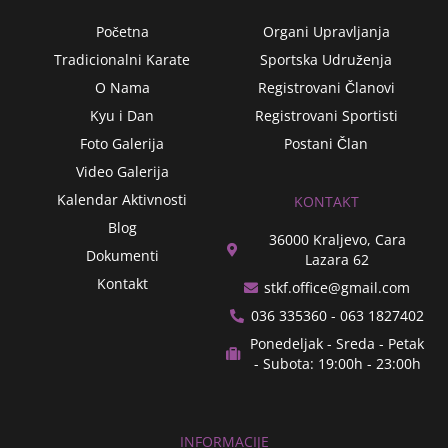
a
k
m
Početna
Organi Upravljanja
Tradicionalni Karate
Sportska Udruženja
O Nama
Registrovani Članovi
Kyu i Dan
Registrovani Sportisti
Foto Galerija
Postani Član
Video Galerija
Kalendar Aktivnosti
KONTAKT
Blog
36000 Kraljevo, Cara
Dokumenti
Lazara 62
Kontakt
stkf.office@gmail.com
036 335360 - 063 1827402
Ponedeljak - Sreda - Petak
- Subota: 19:00h - 23:00h
INFORMACIJE