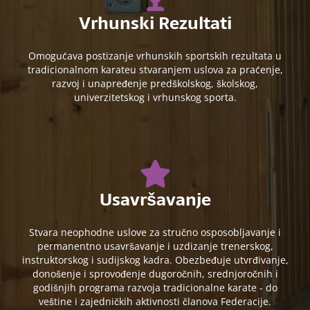
Vrhunski Rezultati
Omogućava postizanje vrhunskih sportskih rezultata u
tradicionalnom karateu stvaranjem uslova za praćenje,
razvoj i unapređenje predškolskog, školskog,
univerzitetskog i vrhunskog sporta.
Usavršavanje
Stvara neophodne uslove za stručno osposobljavanje i
permanentno usavršavanje i uzdizanje trenerskog,
instruktorskog i sudijskog kadra. Obezbeđuje utvrđivanje,
donošenje i sprovođenje dugoročnih, srednjoročnih i
godišnjih programa razvoja tradicionalne karate - do
veštine i zajedničkih aktivnosti članova Federacije.