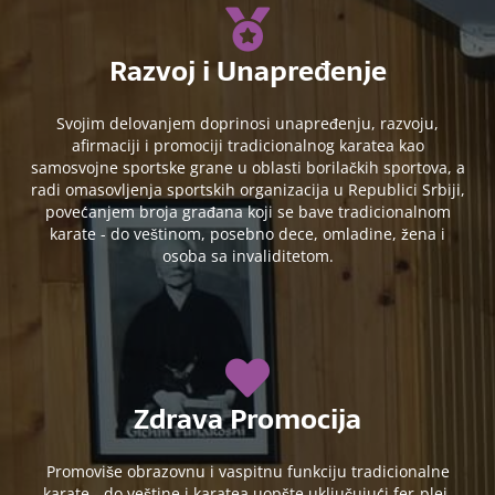
Razvoj i Unapređenje
Svojim delovanjem doprinosi unapređenju, razvoju,
afirmaciji i promociji tradicionalnog karatea kao
samosvojne sportske grane u oblasti borilačkih sportova, a
radi omasovljenja sportskih organizacija u Republici Srbiji,
povećanjem broja građana koji se bave tradicionalnom
karate - do veštinom, posebno dece, omladine, žena i
osoba sa invaliditetom.
Zdrava Promocija
Promoviše obrazovnu i vaspitnu funkciju tradicionalne
karate - do veštine i karatea uopšte uključujući fer-plej,