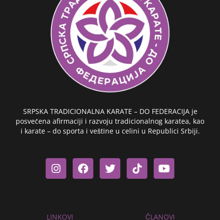
SRPSKA TRADICIONALNA KARATE – DO FEDERACIJA je
posvećena afirmaciji i razvoju tradicionalnog karatea, kao
i karate – do sporta i veštine u celini u Republici Srbiji.
I
F
T
T
Y
n
a
w
i
o
s
c
i
k
u
t
e
t
t
t
a
b
t
o
u
g
o
e
k
b
r
o
r
e
LINKOVI
ČLANOVI