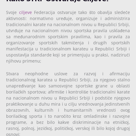
Svoje
ciljeve
Federacija ostvaruje tako što obavlja sledeće
aktivnosti: normativno uređuje, organizuje i administrira
tradicionalni karate na nacionalnom nivou u Republici Srbiji,
utvrđuje na nacionalnom nivou sportska pravila usklađena
sa međunarodnim sportskim pravilima, kao i pravila za
organizovanje sportskih takmičenja i drugih sportskih
manifestacija u tradicionalnom karateu u Republici Srbiji i
uspostavlja standarde koji se primenjuju u praksi, nadzirući
njihovu primenu;
Stvara neophodne uslove za razvoj i afirmaciju
tradicionalnog karatea u Republici Srbiji, za njegovo stalno
unapređivanje kao samosvojne sportske grane u oblasti
borilačkih sportova; afirmiše i kontroliše tradicionalni karate
na nacionalnom nivou u Republici Srbiji i podstiče njegovo
praktikovanje u duhu mira i u cilju vrednovanja jedinstvenih
obrazovnih, kulturnih i humanitarnih vrednosti ovog
borilačkog sporta i to naročito kroz omladinske i razvojne
programe, a bez bilo kakve diskriminacije na etničkoj,
rasnoj, polnoj, jezičkoj, političkoj, verskoj ili bilo kojoj drugoj
osnovi;