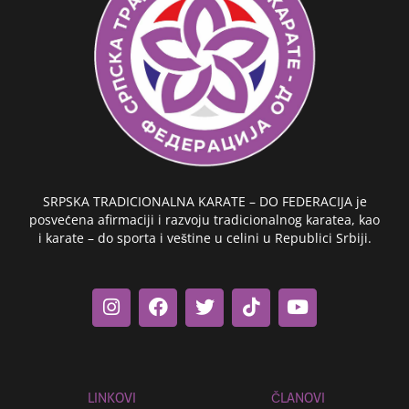
SRPSKA TRADICIONALNA KARATE – DO FEDERACIJA je
posvećena afirmaciji i razvoju tradicionalnog karatea, kao
i karate – do sporta i veštine u celini u Republici Srbiji.
I
F
T
T
Y
n
a
w
i
o
s
c
i
k
u
t
e
t
t
t
a
b
t
o
u
g
o
e
k
b
r
o
r
e
LINKOVI
ČLANOVI
a
k