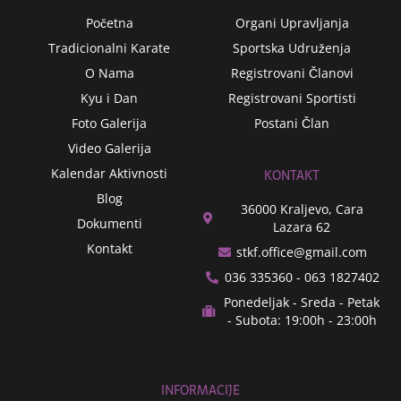
m
Početna
Organi Upravljanja
Tradicionalni Karate
Sportska Udruženja
O Nama
Registrovani Članovi
Kyu i Dan
Registrovani Sportisti
Foto Galerija
Postani Član
Video Galerija
Kalendar Aktivnosti
KONTAKT
Blog
36000 Kraljevo, Cara
Dokumenti
Lazara 62
Kontakt
stkf.office@gmail.com
036 335360 - 063 1827402
Ponedeljak - Sreda - Petak
- Subota: 19:00h - 23:00h
INFORMACIJE