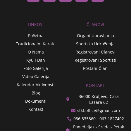
t
e
t
t
t
a
b
t
o
u
g
o
e
k
b
r
o
r
e
LINKOVI
ČLANOVI
a
k
m
Početna
Organi Upravljanja
Tradicionalni Karate
Sportska Udruženja
O Nama
Registrovani Članovi
Kyu i Dan
Registrovani Sportisti
Foto Galerija
Postani Član
Video Galerija
Kalendar Aktivnosti
KONTAKT
Blog
36000 Kraljevo, Cara
Dokumenti
Lazara 62
Kontakt
stkf.office@gmail.com
036 335360 - 063 1827402
Ponedeljak - Sreda - Petak