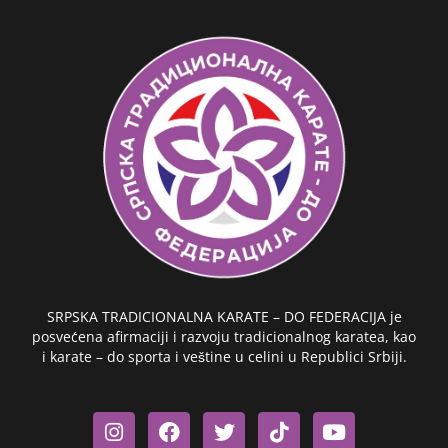
SRPSKA TRADICIONALNA KARATE – DO FEDERACIJA je
posvećena afirmaciji i razvoju tradicionalnog karatea, kao
i karate – do sporta i veštine u celini u Republici Srbiji.
I
F
T
T
Y
n
a
w
i
o
s
c
i
k
u