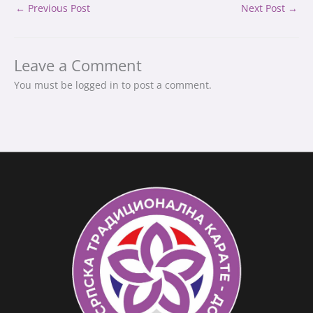
←
Previous Post
Next Post
→
Leave a Comment
You must be logged in to post a comment.