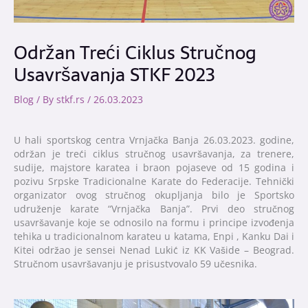
Održan Treći Ciklus Stručnog
Usavršavanja STKF 2023
Blog
/ By
stkf.rs
/
26.03.2023
U hali sportskog centra Vrnjačka Banja
26.03.2023. godine,
održan je treći ciklus
stručnog usavršavanja, za trenere,
sudije,
majstore
karatea i braon pojaseve od
15 godina
i
pozivu
Srpske Tradicionalne Karate do Federacije. Tehnički
organizator ovog stručnog okupljanja bilo je Sportsko
udruženje karate “Vrnjačka Banja”. Prvi deo stručnog
usavršavanje koje se odnosilo na formu i principe izvođenja
tehika u tradicionalnom karateu u katama, Enpi , Kanku Dai i
Kitei održao je sensei Nenad Lukić iz KK Vašide – Beograd.
Stručnom usavr
šavanju je prisustvovalo 59 učesnika.