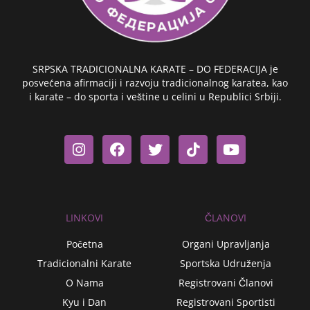
SRPSKA TRADICIONALNA KARATE – DO FEDERACIJA je
posvećena afirmaciji i razvoju tradicionalnog karatea, kao
i karate – do sporta i veštine u celini u Republici Srbiji.
I
F
T
T
Y
n
a
w
i
o
s
c
i
k
u
t
e
t
t
t
a
b
t
o
u
g
o
e
k
b
r
o
r
e
LINKOVI
ČLANOVI
a
k
m
Početna
Organi Upravljanja
Tradicionalni Karate
Sportska Udruženja
O Nama
Registrovani Članovi
Kyu i Dan
Registrovani Sportisti